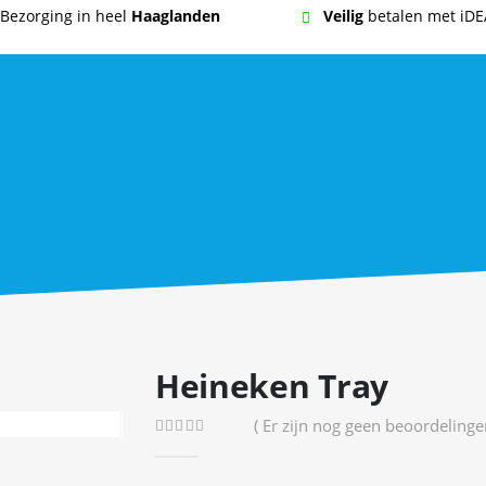
Bezorging in heel
Haaglanden
Veilig
betalen met iDE
Heineken Tray
( Er zijn nog geen beoordelingen
0
out of 5