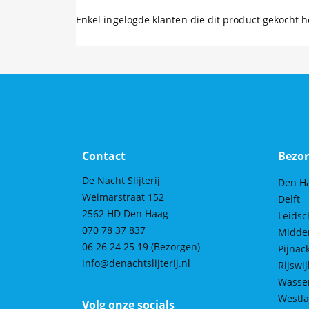
Enkel ingelogde klanten die dit product gekocht 
Contact
Bezor
De Nacht Slijterij
Den H
Weimarstraat 152
Delft
2562 HD Den Haag
Leids
070 78 37 837
Midde
06 26 24 25 19
(Bezorgen)
Pijnac
info@denachtslijterij.nl
Rijswij
Wasse
Westl
Volg onze socials