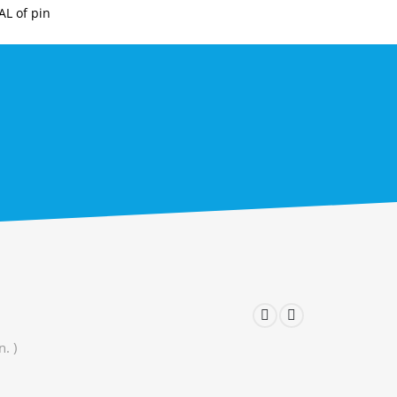
AL of pin
. )