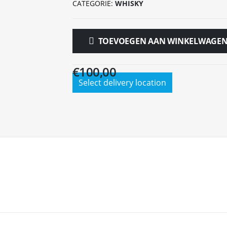
CATEGORIE:
WHISKY
TOEVOEGEN AAN WINKELWAGE
€
100,00
Select delivery location