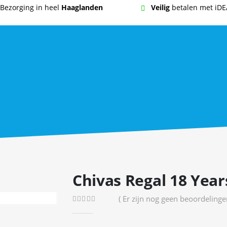
Bezorging in heel
Haaglanden
Veilig
betalen met iDE
Chivas Regal 18 Year
( Er zijn nog geen beoordelingen
0
out of 5