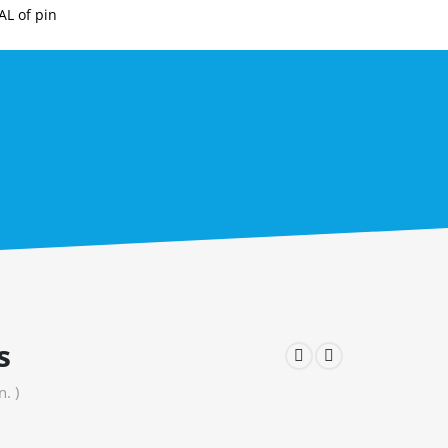
AL of pin
s
. )