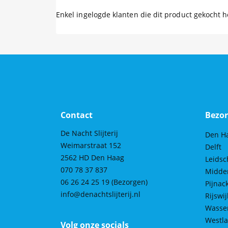
Enkel ingelogde klanten die dit product gekocht 
Contact
Bezor
De Nacht Slijterij
Den H
Weimarstraat 152
Delft
2562 HD Den Haag
Leids
070 78 37 837
Midde
06 26 24 25 19
(Bezorgen)
Pijnac
info@denachtslijterij.nl
Rijswij
Wasse
Westl
Volg onze socials